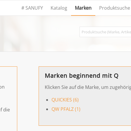
# SANUFY
Katalog
Marken
Produktsuche
Marken beginnend mit Q
von
Klicken Sie auf die Marke, um zugehörig
QUICKIES (6)
QW PFALZ (1)
f die